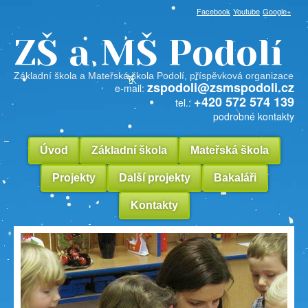
Facebook
Youtube
Google+
ZŠ a MŠ Podolí
Základní škola a Mateřská škola Podolí, příspěvková organizace
zspodoli@zsmspodoli.cz
e-mail:
+420 572 574 139
tel.:
podrobné kontakty
Úvod
Základní škola
Mateřská škola
Projekty
Další projekty
Bakaláři
Kontakty