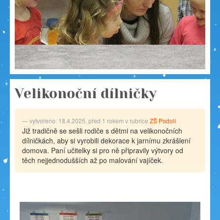
Velikonoční dílničky
vytvořeno: 18.4.2025, před 1 rokem v rubrice
ZŠ Podolí
Již tradičně se sešli rodiče s dětmi na velikonočních
dílničkách, aby si vyrobili dekorace k jarnímu zkrášlení
domova. Paní učitelky si pro ně připravily výtvory od
těch nejjednodušších až po malování vajíček.