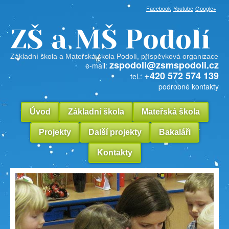
Facebook
Youtube
Google+
ZŠ a MŠ Podolí
Základní škola a Mateřská škola Podolí, příspěvková organizace
zspodoli@zsmspodoli.cz
e-mail:
+420 572 574 139
tel.:
podrobné kontakty
Úvod
Základní škola
Mateřská škola
Projekty
Další projekty
Bakaláři
Kontakty