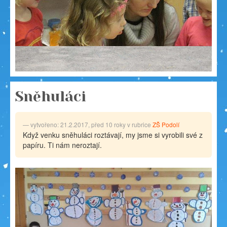
Sněhuláci
vytvořeno: 21.2.2017, před 10 roky v rubrice
ZŠ Podolí
Když venku sněhuláci roztávají, my jsme si vyrobili své z
papíru. Ti nám neroztají.