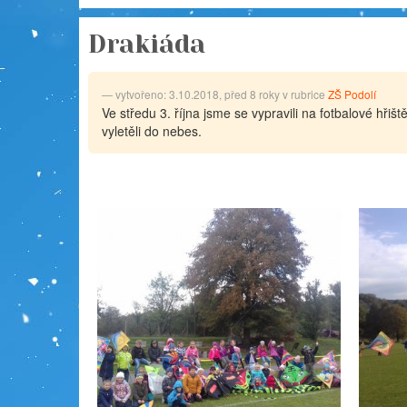
Drakiáda
vytvořeno: 3.10.2018, před 8 roky v rubrice
ZŠ Podolí
Ve středu 3. října jsme se vypravili na fotbalové hřiš
vyletěli do nebes.