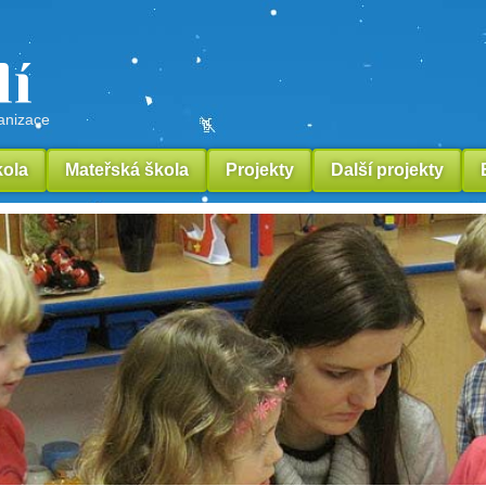
lí
ganizace
kola
Mateřská škola
Projekty
Další projekty