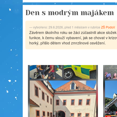
Den s modrým majákem
vytvořeno: 29.6.2026, před 1 měsícem v rubrice
ZŠ Podolí
Závěrem školního roku se žáci zúčastnili akce složek
funkce, k čemu slouží vybavení, jak se chovat v kriz
horký, přišlo dětem vhod zmrzlinové osvěžení.