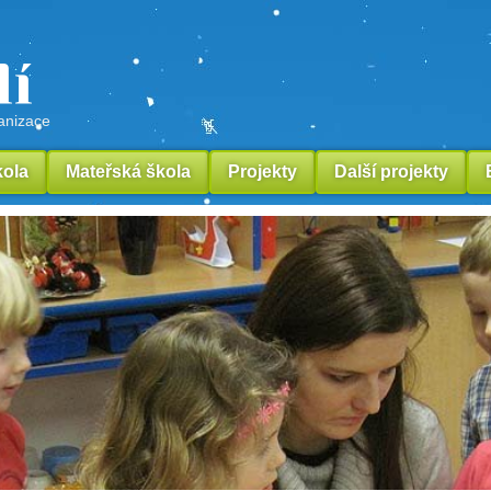
lí
ganizace
kola
Mateřská škola
Projekty
Další projekty