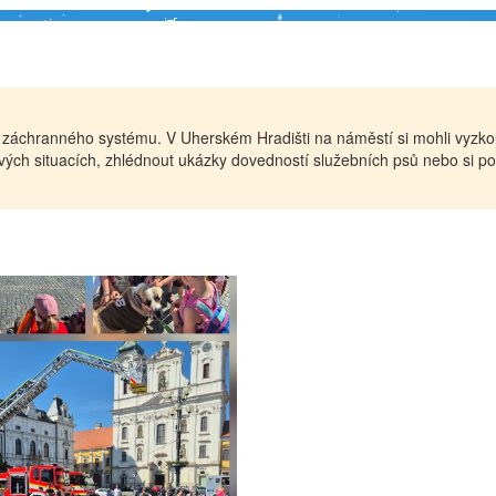
 záchranného systému. V Uherském Hradišti na náměstí si mohli vyzkouš
ových situacích, zhlédnout ukázky dovedností služebních psů nebo si po