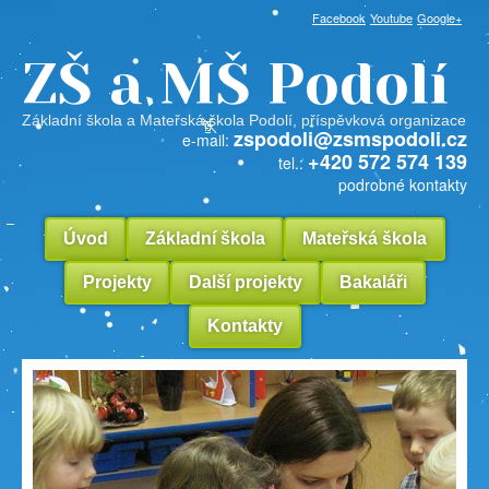
Facebook
Youtube
Google+
ZŠ a MŠ Podolí
Základní škola a Mateřská škola Podolí, příspěvková organizace
zspodoli@zsmspodoli.cz
e-mail:
+420 572 574 139
tel.:
podrobné kontakty
Úvod
Základní škola
Mateřská škola
Projekty
Další projekty
Bakaláři
Kontakty