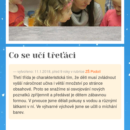
Co se učí třeťáci
vytvořeno: 11.1.2018, před 9 roky v rubrice
ZŠ Podolí
Třetí třída je charakteristická tím, že děti musí zvládnout
vyšší náročnost učiva i větší množství po stránce
obsahové. Proto se snažíme si osvojování nových
poznatků zpříjemnit a předávat je dětem zábavnou
formou. V prvouce jsme dělali pokusy s vodou a různými
látkami v ní. Ve výtvarné výchově jsme se učili o míchání
barev.