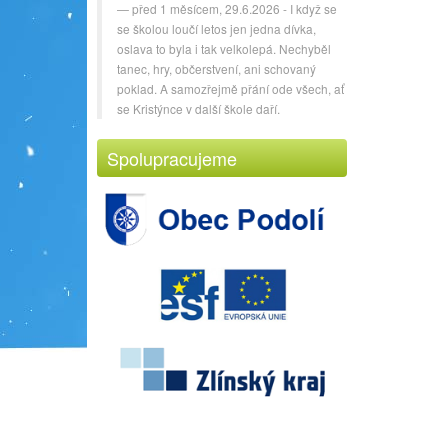
před 1 měsícem, 29.6.2026 - I když se
se školou loučí letos jen jedna dívka,
oslava to byla i tak velkolepá. Nechyběl
tanec, hry, občerstvení, ani schovaný
poklad. A samozřejmě přání ode všech, ať
se Kristýnce v další škole daří.
Spolupracujeme