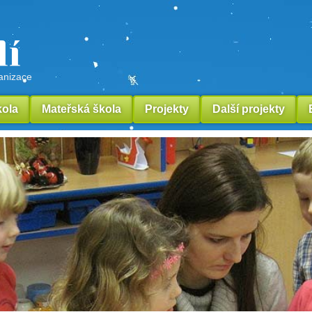
lí
ganizace
kola
Mateřská škola
Projekty
Další projekty