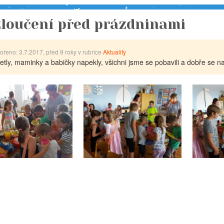
loučení před prázdninami
vořeno: 3.7.2017, před 9 roky v rubrice
Aktuality
četly, maminky a babičky napekly, všichni jsme se pobavili a dobře se naj