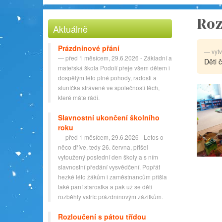
Roz
Aktuálně
Prázdninové přání
vyt
před 1 měsícem, 29.6.2026 - Základní a
Děti 
mateřská škola Podolí přeje všem dětem i
dospělým léto plné pohody, radosti a
sluníčka strávené ve společnosti těch,
které máte rádi.
Slavnostní ukončení školního
roku
před 1 měsícem, 29.6.2026 - Letos o
něco dříve, tedy 26. června, přišel
vytoužený poslední den školy a s ním
slavnostní předání vysvědčení. Popřát
hezké léto žákům i zaměstnancům přišla
také paní starostka a pak už se děti
rozběhly vstříc prázdninovým zážitkům.
Rozloučení s pátou třídou