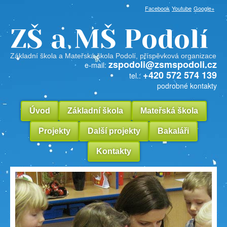
Facebook
Youtube
Google+
ZŠ a MŠ Podolí
Základní škola a Mateřská škola Podolí, příspěvková organizace
zspodoli@zsmspodoli.cz
e-mail:
+420 572 574 139
tel.:
podrobné kontakty
Úvod
Základní škola
Mateřská škola
Projekty
Další projekty
Bakaláři
Kontakty