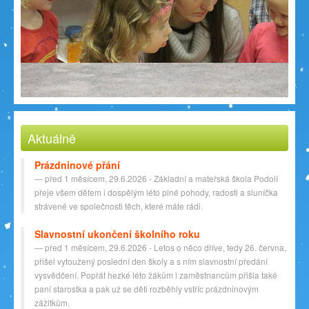
Aktuálně
Prázdninové přání
před 1 měsícem, 29.6.2026 - Základní a mateřská škola Podolí
přeje všem dětem i dospělým léto plné pohody, radosti a sluníčka
strávené ve společnosti těch, které máte rádi.
Slavnostní ukončení školního roku
před 1 měsícem, 29.6.2026 - Letos o něco dříve, tedy 26. června,
přišel vytoužený poslední den školy a s ním slavnostní předání
vysvědčení. Popřát hezké léto žákům i zaměstnancům přišla také
paní starostka a pak už se děti rozběhly vstříc prázdninovým
zážitkům.